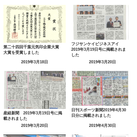
フジサンケイビジネスアイ
第二十四回千葉元気印企業大賞
2019年3月19日号に掲載されま
大賞を受賞しました
した
2019年3月18日
2019年3月20日
日刊スポーツ新聞2019年4月30
産経新聞 2019年3月19日号に掲
日分に掲載されました
載されました
2019年3月20日
2019年4月30日