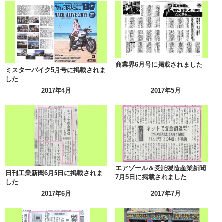
商業界6月号に掲載されました
ミスターバイク5月号に掲載されま
した
2017年4月
2017年5月
エアゾール＆受託製造産業新聞
日刊工業新聞6月5日に掲載されま
7月5日に掲載されました
した
2017年6月
2017年7月