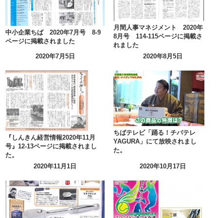
月間人事マネジメント 2020年
中小企業ちば 2020年7月号 8-9
8月号 114-115ページに掲載さ
ページに掲載されました
れました
2020年7月5日
2020年8月5日
ちばテレビ「踊る！チバテレ
『しんきん経営情報2020年11月
YAGURA」にて放映されまし
号』12-13ページに掲載されまし
た。
た。
2020年11月1日
2020年10月17日