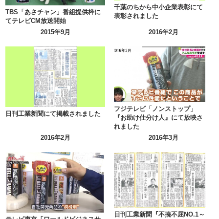
千葉のちから中小企業表彰にて
TBS「あさチャン」番組提供枠に
表彰されました
てテレビCM放送開始
2015年9月
2016年2月
フジテレビ「ノンストップ」
日刊工業新聞にて掲載されました
『お助け仕分け人』にて放映さ
れました
2016年2月
2016年3月
日刊工業新聞『不撓不屈NO.1～