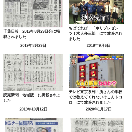
ちばてれび 「ホリプレゼン
千葉日報 2019年8月29日分に掲
ツ！求人任三郎」にて放映され
載されました
ました
2019年8月29日
2019年9月6日
テレビ東京系列「所さんの学校
読売新聞 地域版 に掲載されま
では教えてくれないそこんトコ
した
ロ」にて放映されました
2019年10月12日
2020年1月17日