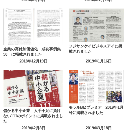
フジサンケイビジネスアイに掲
企業の高付加価値化 成功事例集
載されました
50 に掲載されました
2018年12月19日
2019年1月16日
モラルBIZプレミア 2019年1月
儲かる中小企業 人手不足に負け
号に掲載されました
ない111のポイントに掲載されまし
た
2019年2月8日
2019年3月18日