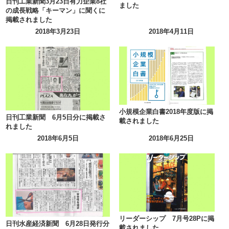
日刊工業新聞3月23日有力企業8社
ました
の成長戦略「キーマン」に聞くに
掲載されました
2018年3月23日
2018年4月11日
小規模企業白書2018年度版に掲
日刊工業新聞 6月5日分に掲載さ
載されました
れました
2018年6月5日
2018年6月25日
リーダーシップ 7月号28Pに掲
日刊水産経済新聞 6月28日発行分
載されました