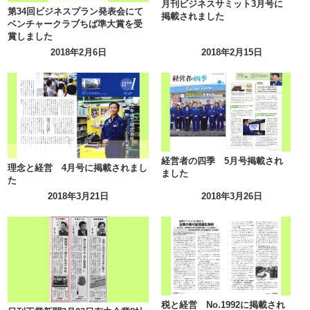
月刊ビジネスサミット3月号に
第34回ビジネスプラン発表会にて
掲載されました
ベンチャークラブちば準大賞を受
賞しました
2018年2月6日
2018年2月15日
経営者の四季 5月号掲載され
理念と経営 4月号に掲載されまし
ました
た
2018年3月21日
2018年3月26日
税と経営 No.1992に掲載され