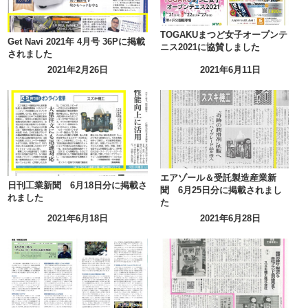
TOGAKUまつど女子オープンテ
Get Navi 2021年 4月号 36Pに掲載
ニス2021に協賛しました
されました
2021年2月26日
2021年6月11日
エアゾール＆受託製造産業新
日刊工業新聞 6月18日分に掲載さ
聞 6月25日分に掲載されまし
れました
た
2021年6月18日
2021年6月28日